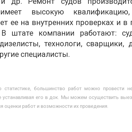
и др. Ремонт судов производит
имеет высокую квалификацию,
ет ее на внутренних проверках и в
 В штате компании работают: су
 дизелисты, технологи, сварщики, 
ругие специалисты.
о статистике, большинство работ можно провести н
не устанавливая его в док. Мы можем осуществить вые
я оценки работ и возможности их проведения.