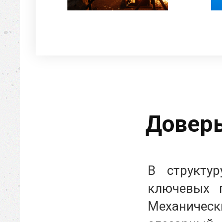
Доверь
В структу
ключевых п
Механичес