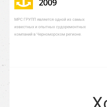
2009
МРС ГРУПП является одной из самых
известных и опытных судоремонтных
компаний в Черноморском регионе.
Х