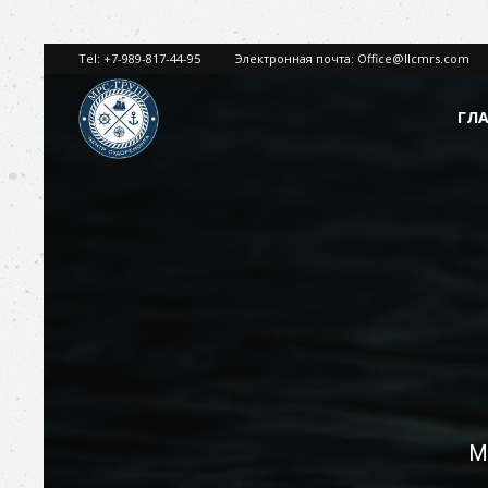
Tel:
+7-989-817-44-95
Электронная почта:
Office@llcmrs.com
ГЛ
МРС
ГРУПП
М