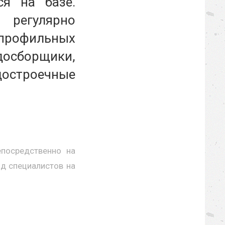
ся на базе.
 регулярно
 профильных
досборщики,
достроечные
епосредственно на
зд специалистов на