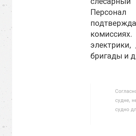
слесарный 
Персонал 
подтвержда
комиссиях.
электрики,
бригады и д
Согласн
судне, 
судно дл