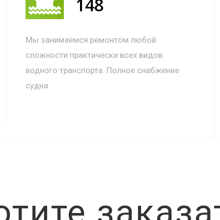
148
Мы занимаемся ремонтом любой
сложности практически всех видов
водного транспорта. Полное снабжение
судна
отите заказа